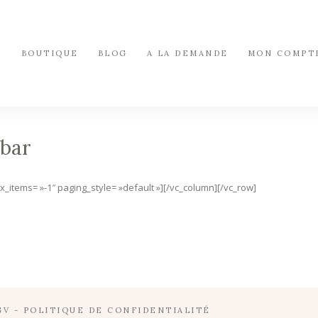
S
BOUTIQUE
BLOG
A LA DEMANDE
MON COMPT
ebar
items= »-1″ paging_style= »default »][/vc_column][/vc_row]
GV
-
POLITIQUE DE CONFIDENTIALITÉ