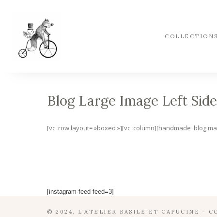
COLLECTION
Blog Large Image Left Sid
[vc_row layout= »boxed »][vc_column][handmade_blog max_
[instagram-feed feed=3]
© 2024. L'ATELIER BASILE ET CAPUCINE -
C