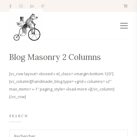
Blog Masonry 2 Columns
[vc_row layout= »boxed » el_class= »margin-bottom-120″]
[vc_column][handmade_blog type= »grid » columns= »2″
max_items= »-1″ paging_style= »load-more »][/vc_column]
[/vc_row]
SEARCH